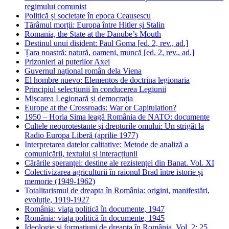
regimului comunist
Politică și societate în epoca Ceaușescu
Tărâmul morții: Europa între Hitler și Stalin
Romania, the State at the Danube’s Mouth
Destinul unui disident: Paul Goma [ed. 2, rev., ad.]
Țara noastră: natură, oameni, muncă [ed. 2, rev., ad.]
Prizonieri ai puterilor Axei
Guvernul național român dela Viena
El hombre nuevo: Elementos de doctrina legionaria
Principiul selecțiunii în conducerea Legiunii
Mișcarea Legionară și democrația
Europe at the Crossroads: War or Capitulation?
1950 – Horia Sima leagă România de NATO: documente
Cultele neoprotestante și drepturile omului: Un strigăt la
Radio Europa Liberă (aprilie 1977)
Interpretarea datelor calitative: Metode de analiză a
comunicării, textului și interacțiunii
Cărările speranței: destine ale rezistenței din Banat. Vol. XI
Colectivizarea agriculturii în raionul Brad între istorie și
memorie (1949-1962)
Totalitarismul de dreapta în România: origini, manifestări,
evoluție, 1919-1927
România: viața politică în documente, 1947
România: viața politică în documente, 1945
Ideologie si formatiuni de dreapta în România. Vol. 2: 25