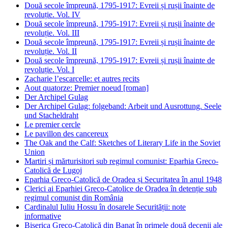
Două secole împreună, 1795-1917: Evreii și rușii înainte de
revoluție. Vol. IV
Două secole împreună, 1795-1917: Evreii și rușii înainte de
revoluție. Vol. III
Două secole împreună, 1795-1917: Evreii și rușii înainte de
revoluție. Vol. II
Două secole împreună, 1795-1917: Evreii și rușii înainte de
revoluție. Vol. I
Zacharie l’escarcelle: et autres recits
Aout quatorze: Premier noeud [roman]
Der Archipel Gulag
Der Archipel Gulag: folgeband: Arbeit und Ausrottung. Seele
und Stacheldraht
Le premier cercle
Le pavillon des cancereux
The Oak and the Calf: Sketches of Literary Life in the Soviet
Union
Martiri și mărturisitori sub regimul comunist: Eparhia Greco-
Catolică de Lugoj
Eparhia Greco-Catolică de Oradea și Securitatea în anul 1948
Clerici ai Eparhiei Greco-Catolice de Oradea în detenție sub
regimul comunist din România
Cardinalul Iuliu Hossu în dosarele Securității: note
informative
Biserica Greco-Catolică din Banat în primele două decenii ale