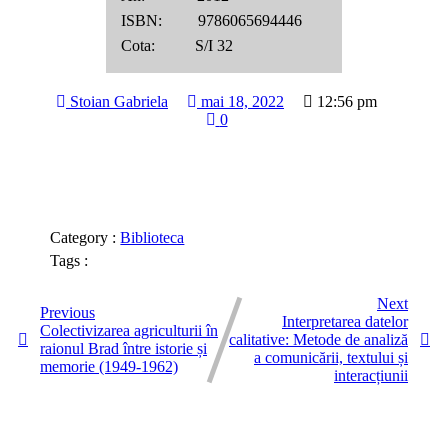
ISBN: 9786065694446
Cota: S/I 32
Stoian Gabriela
mai 18, 2022
12:56 pm
0
Category :
Biblioteca
Tags :
Next
Previous
Interpretarea datelor
Colectivizarea agriculturii în
calitative: Metode de analiză
raionul Brad între istorie și
a comunicării, textului și
memorie (1949-1962)
interacțiunii