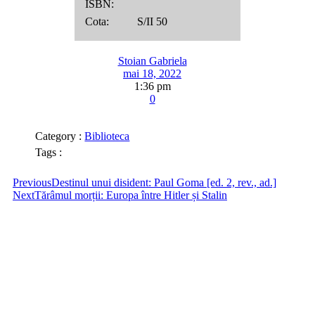
ISBN:
Cota: S/II 50
Stoian Gabriela
mai 18, 2022
1:36 pm
0
Category :
Biblioteca
Tags :
Previous
Destinul unui disident: Paul Goma [ed. 2, rev., ad.]
Next
Tărâmul morții: Europa între Hitler și Stalin