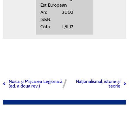
Est European
An: 2002
ISBN:
Cota: L/II 12
Noica și Mișcarea Legionară
Naționalismul, istorie și
(ed. a doua rev.)
teorie