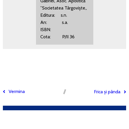
Gabriel, Asoc. Apolitică
”Societatea Târgoviște„
Editura: s.n.
An: s.a.
ISBN:
Cota: P/II 36
Vermina
Frica și pânda