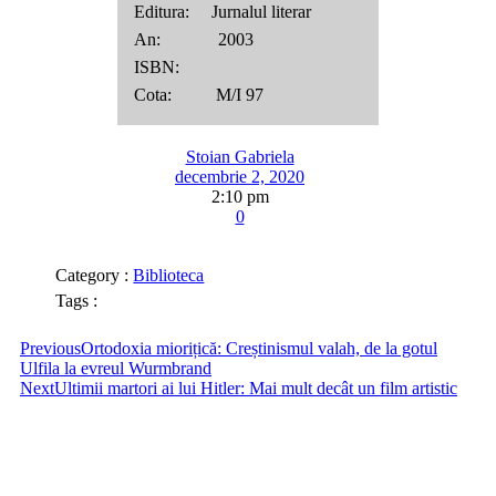
Editura: Jurnalul literar
An: 2003
ISBN:
Cota: M/I 97
Stoian Gabriela
decembrie 2, 2020
2:10 pm
0
Category :
Biblioteca
Tags :
Previous
Ortodoxia miorițică: Creștinismul valah, de la gotul
Ulfila la evreul Wurmbrand
Next
Ultimii martori ai lui Hitler: Mai mult decât un film artistic