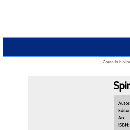
Search
for:
Spir
Autor
Editu
An
IS