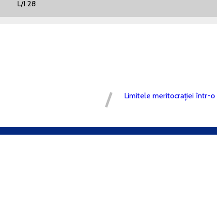
: L/I 28
Limitele meritocrației într-o