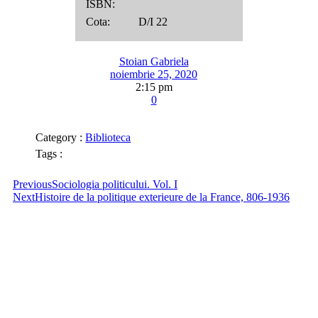
ISBN:
Cota: D/I 22
Stoian Gabriela
noiembrie 25, 2020
2:15 pm
0
Category :
Biblioteca
Tags :
Previous
Sociologia politicului. Vol. I
Next
Histoire de la politique exterieure de la France, 806-1936