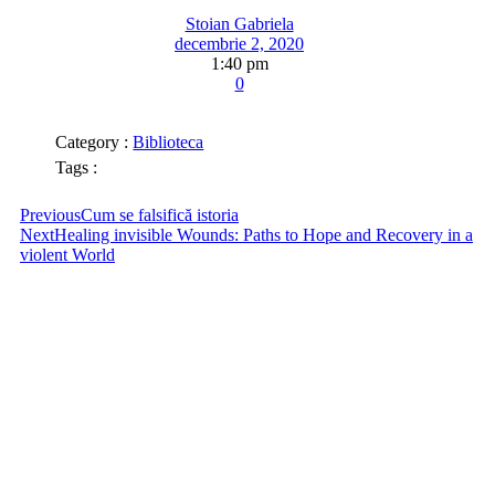
Stoian Gabriela
decembrie 2, 2020
1:40 pm
0
Category :
Biblioteca
Tags :
Previous
Cum se falsifică istoria
Next
Healing invisible Wounds: Paths to Hope and Recovery in a
violent World