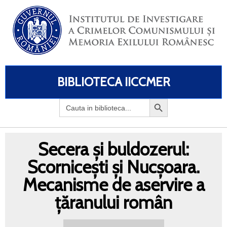
BIBLIOTECA IICCMER
Search
for:
Secera și buldozerul:
Scornicești și Nucșoara.
Mecanisme de aservire a
țăranului român