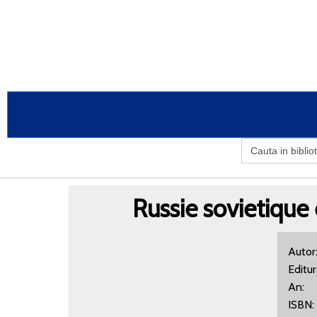
Search
for:
Russie sovietique 
Aut
Editu
An:
IS