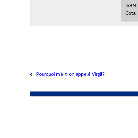
IS
Co
Pourquoi m’a-t-on appelé Virgil?