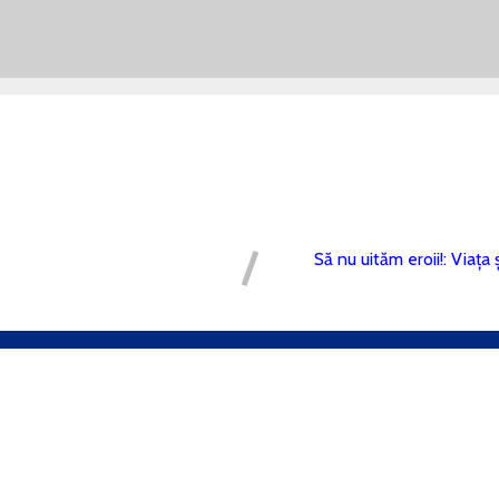
BN:
ta:
Să nu uităm eroii!: Viața 