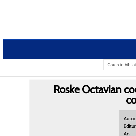
Search
for:
Roske Octavian co
co
Autor
Edit
A