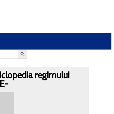
clopedia regimului
-E-