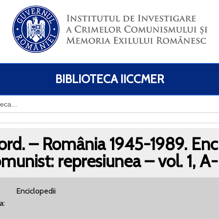
BIBLIOTECA IICCMER
ord. – România 1945-1989. Enci
munist: represiunea – vol. 1, A
: Enciclopedii
ura:
n: