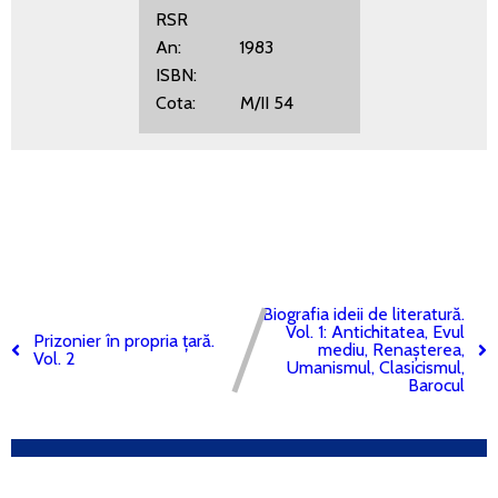
RSR
An: 1983
ISBN:
Cota: M/II 54
Biografia ideii de literatură.
Vol. 1: Antichitatea, Evul
Prizonier în propria țară.
mediu, Renașterea,
Vol. 2
Umanismul, Clasicismul,
Barocul