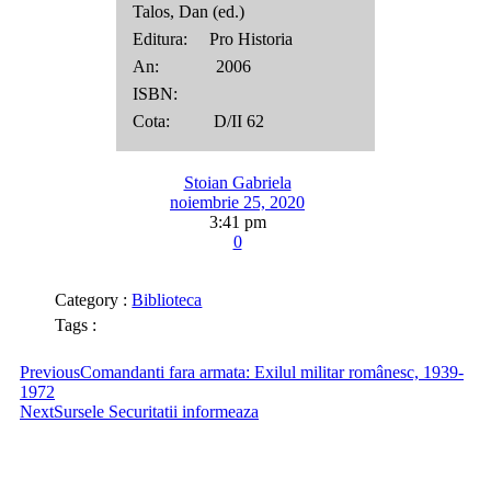
Talos, Dan (ed.)
Editura: Pro Historia
An: 2006
ISBN:
Cota: D/II 62
Stoian Gabriela
noiembrie 25, 2020
3:41 pm
0
Category :
Biblioteca
Tags :
Previous
Comandanti fara armata: Exilul militar românesc, 1939-
1972
Next
Sursele Securitatii informeaza