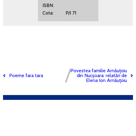
ISBN:
Cota: P/I 71
Povestea familie Arnăuțoiu
Poeme fara tara
din Nucșoara: relatări de
Elena Ion Arnăuțoiu