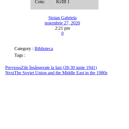
Cota: Ki/III 1
Stoian Gabriela
noiembrie 27, 2020
2:21 pm
0
Category :
Biblioteca
Tags :
Previous
Zile însângerate la Iasi (28-30 iunie 1941)
Next
The Soviet Union and the Middle East in the 1980s