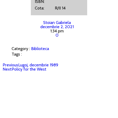
ISBN:
Cota: R/II 14
Stoian Gabriela
decembrie 2, 2021
1:34 pm
0
Category :
Biblioteca
Tags :
Previous
Lugoj, decembrie 1989
Next
Policy for the West