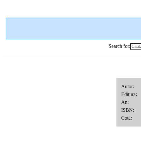
Search for:
Autor: 
Editura
An: 
ISBN
Cota: s