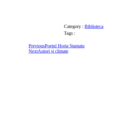
Category :
Biblioteca
Tags :
Previous
Poetul Horia Stamatu
Next
Autori și climate