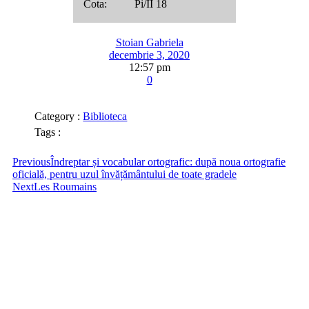
Cota: Pi/II 18
Stoian Gabriela
decembrie 3, 2020
12:57 pm
0
Category :
Biblioteca
Tags :
Previous
Îndreptar și vocabular ortografic: după noua ortografie
oficială, pentru uzul învățământului de toate gradele
Next
Les Roumains