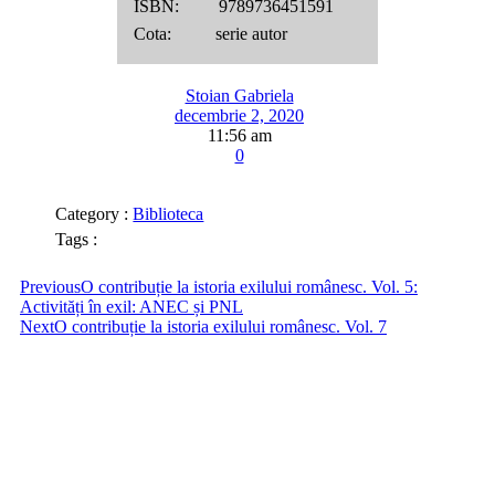
ISBN: 9789736451591
Cota: serie autor
Stoian Gabriela
decembrie 2, 2020
11:56 am
0
Category :
Biblioteca
Tags :
Previous
O contribuție la istoria exilului românesc. Vol. 5:
Activități în exil: ANEC și PNL
Next
O contribuție la istoria exilului românesc. Vol. 7