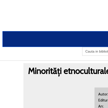
Search
for:
Minorități etnocultura
Autor
Editu
An