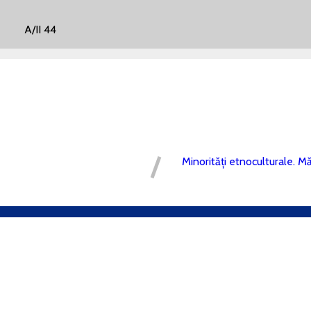
BN:
: A/II 44
Minorități etnoculturale. M