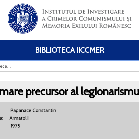
BIBLIOTECA IICCMER
are precursor al legionarismu
r: Papanace Constantin
ra: Armatolii
 1975
BN: