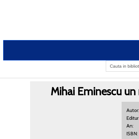
Search
for:
Mihai Eminescu un m
Auto
Editu
An:
IS