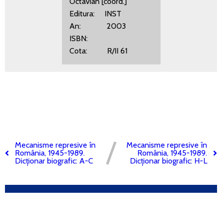
Octavian [coord.]
Editura: INST
An: 2003
ISBN:
Cota: R/II 61
Mecanisme represive în
Mecanisme represive în
România, 1945-1989.
România, 1945-1989.
Dicționar biografic: A-C
Dicționar biografic: H-L