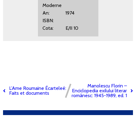
Moderne
An: 1974
ISBN:
Cota: E/II 10
Manolescu Florin –
L’Ame Roumaine Écarteleé:
Enciclopedia exilului literar
Faits et documents
românesc: 1945-1989, ed. 1