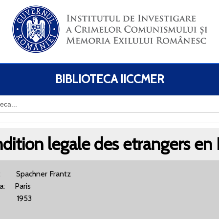
BIBLIOTECA IICCMER
dition legale des etrangers en
r: Spachner Frantz
ra: Paris
 1953
BN: