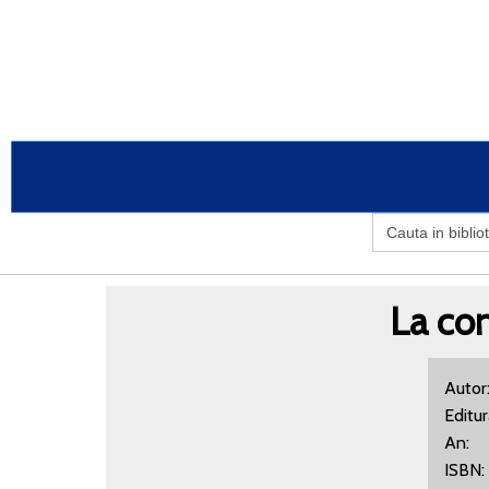
Search
for:
La con
Auto
Editu
An:
IS