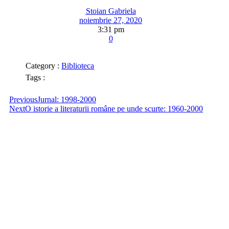
Stoian Gabriela
noiembrie 27, 2020
3:31 pm
0
Category :
Biblioteca
Tags :
Previous
Jurnal: 1998-2000
Next
O istorie a literaturii române pe unde scurte: 1960-2000