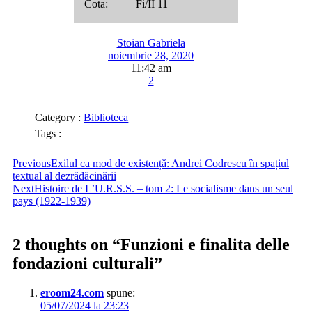
Cota: Fi/II 11
Stoian Gabriela
noiembrie 28, 2020
11:42 am
2
Category :
Biblioteca
Tags :
Previous
Exilul ca mod de existență: Andrei Codrescu în spațiul
textual al dezrădăcinării
Next
Histoire de L’U.R.S.S. – tom 2: Le socialisme dans un seul
pays (1922-1939)
2 thoughts on “
Funzioni e finalita delle
fondazioni culturali
”
eroom24.com
spune:
05/07/2024 la 23:23