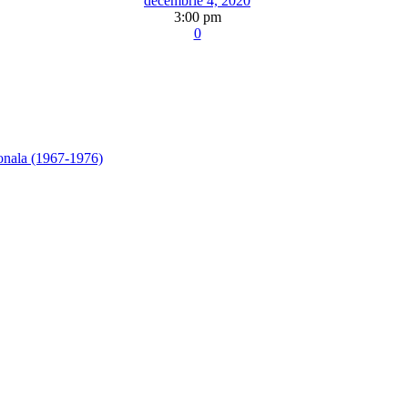
decembrie 4, 2020
3:00 pm
0
ionala (1967-1976)