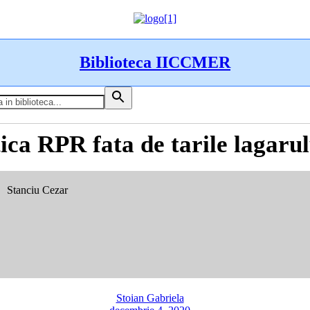
Biblioteca IICCMER
tica RPR fata de tarile lagaru
Stanciu Cezar
:
:
:
:
Stoian Gabriela