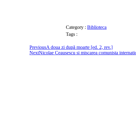
Category :
Biblioteca
Tags :
Previous
A doua zi după moarte [ed. 2, rev.]
Next
Nicolae Ceausescu si miscarea comunista internat