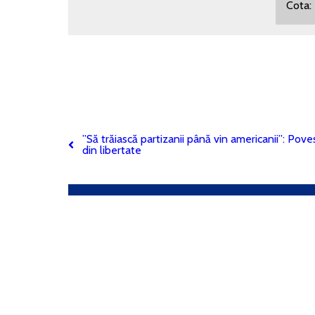
Cot
”Să trăiască partizanii până vin americanii”: Povest
din libertate