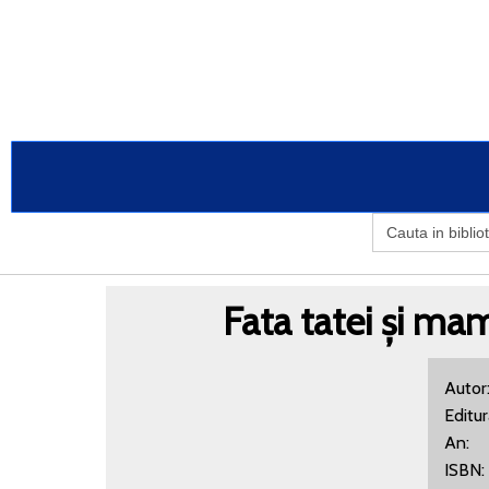
Search
for:
Fata tatei și mama
Auto
Editu
An:
ISBN