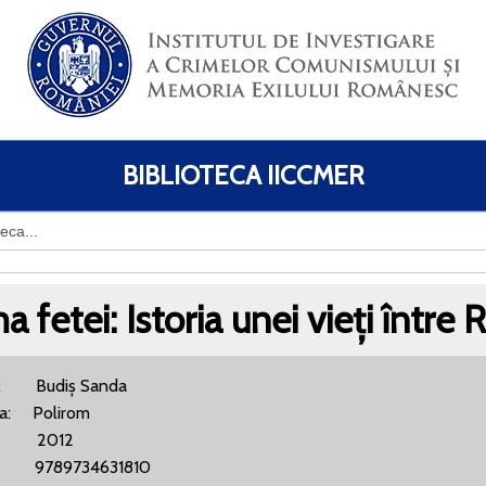
BIBLIOTECA IICCMER
 fetei: Istoria unei vieți între
r: Budiș Sanda
ra: Polirom
 2012
: 9789734631810