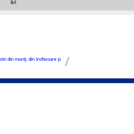
a: B/I
iri din munți, din închisoare și