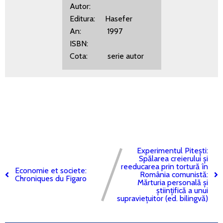
Autor:
Editura: Hasefer
An: 1997
ISBN:
Cota: serie autor
Experimentul Pitești:
Spălarea creierului și
reeducarea prin tortură în
Economie et societe:
România comunistă:
Chroniques du Figaro
Mărturia personală și
științifică a unui
supraviețuitor (ed. bilingvă)