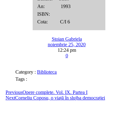
An: 1993
ISBN:
Cota: C/I 6
Stoian Gabriela
noiembrie 25, 2020
12:24 pm
0
Category :
Biblioteca
Tags :
Previous
Opere complete. Vol. IX. Partea I
Next
Corneliu Coposu, o viață în slujba democrației