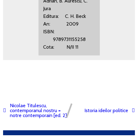
Adrian, B. Aurescu, C.
Jura
Editura: C. H. Beck
An: 2009
ISBN:
9789731155258
Cota: N/II 11
Nicolae Titulescu,
contemporanul nostru =
Istoria ideilor politice
notre contemporain [ed. 2]