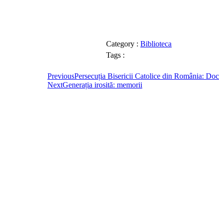
Category :
Biblioteca
Tags :
Previous
Persecuția Bisericii Catolice din România: Docu
Next
Generația irosită: memorii