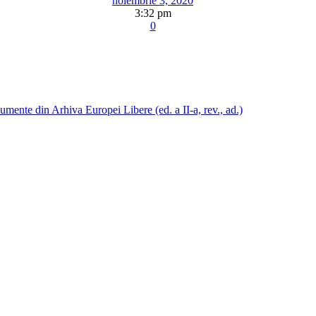
noiembrie 3, 2020
3:32 pm
0
mente din Arhiva Europei Libere (ed. a II-a, rev., ad.)