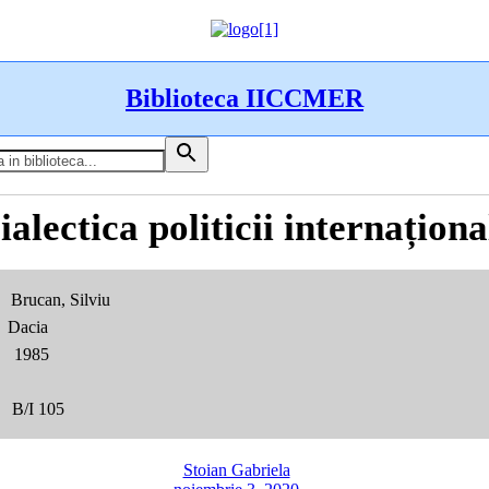
Biblioteca IICCMER
ialectica politicii internaționa
rucan, Silviu
 Dacia
1985
:
B/I 105
Stoian Gabriela