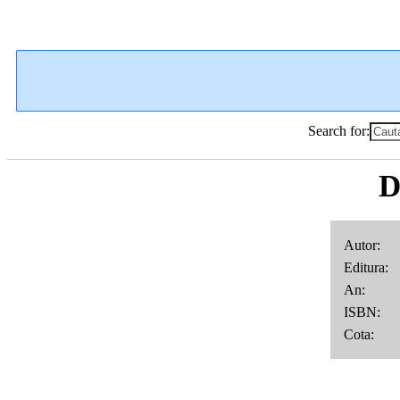
Search for:
D
Autor: B
Editura:
An: 
ISBN
Cota: 