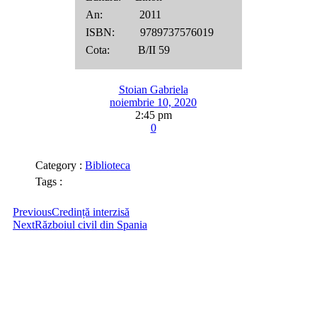
An: 2011
ISBN: 9789737576019
Cota: B/II 59
Stoian Gabriela
noiembrie 10, 2020
2:45 pm
0
Category :
Biblioteca
Tags :
Previous
Credință interzisă
Next
Războiul civil din Spania