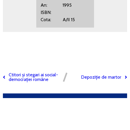
An: 1995
ISBN:
Cota: A/II 15
Ctitori și stegari ai social-
Depoziție de martor
democrației române