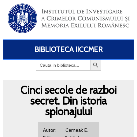
BIBLIOTECA IICCMER
Search
for:
Cinci secole de razboi
secret. Din istoria
spionajului
Autor: Cerneak E.