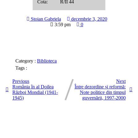
Cota: R/II 44
Stoian Gabriela
decembrie 3, 2020
3:59 pm
0
Category :
Biblioteca
Tags :
Previous
Next
România în al Doilea
Între dezordine și reformă:
Război Mondial (1941-
Note politice din timpul
1945)
guvernării, 1997-2000