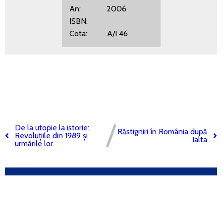
An: 2006
ISBN:
Cota: A/I 46
De la utopie la istorie:
Răstigniri în România după
Revoluțiile din 1989 și
Ialta
urmările lor