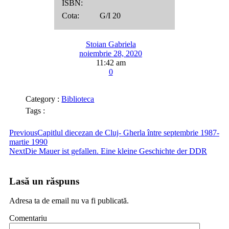
ISBN:
Cota: G/I 20
Stoian Gabriela
noiembrie 28, 2020
11:42 am
0
Category :
Biblioteca
Tags :
Previous
Capitlul diecezan de Cluj- Gherla între septembrie 1987-
martie 1990
Next
Die Mauer ist gefallen. Eine kleine Geschichte der DDR
Lasă un răspuns
Adresa ta de email nu va fi publicată.
Comentariu