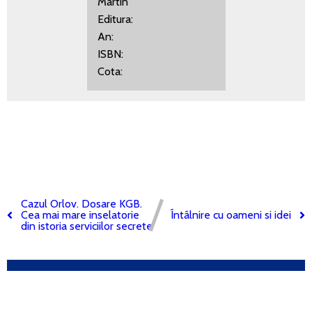
Martin
Editura:
An:
ISBN:
Cota:
Cazul Orlov. Dosare KGB.
Cea mai mare inselatorie
Întâlnire cu oameni si idei
din istoria serviciilor secrete