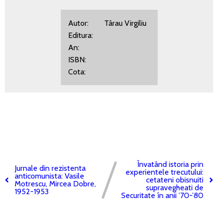
Autor: Târau Virgiliu
Editura:
An:
ISBN:
Cota:
Învatând istoria prin
Jurnale din rezistenta
experientele trecutului:
anticomunista: Vasile
cetateni obisnuiti
Motrescu, Mircea Dobre,
supravegheati de
1952-1953
Securitate în anii ’70-’80