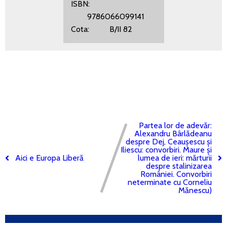
ISBN:
9786066099141
Cota: B/II 82
Partea lor de adevăr:
Alexandru Bârlădeanu
despre Dej, Ceaușescu și
Iliescu: convorbiri. Maure și
Aici e Europa Liberă
lumea de ieri: mărturii
despre stalinizarea
României. Convorbiri
neterminate cu Corneliu
Mănescu)