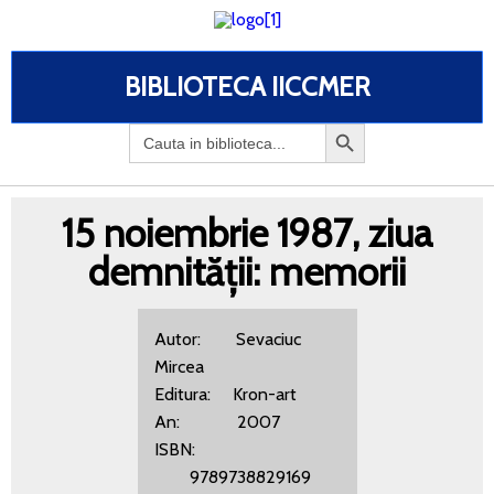
BIBLIOTECA IICCMER
Search
for:
15 noiembrie 1987, ziua
demnității: memorii
Autor: Sevaciuc
Mircea
Editura: Kron-art
An: 2007
ISBN:
9789738829169