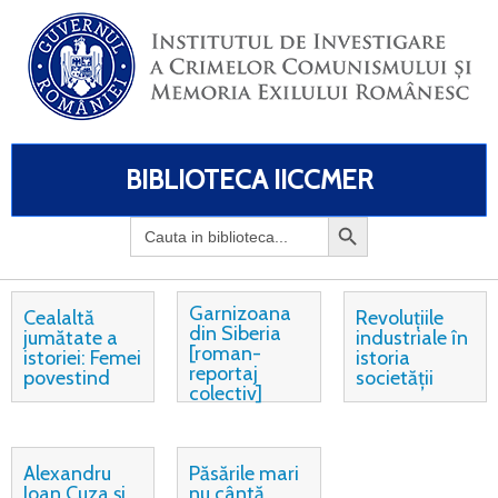
BIBLIOTECA IICCMER
Search
for:
Garnizoana
Cealaltă
Revoluțiile
din Siberia
jumătate a
industriale în
[roman-
istoriei: Femei
istoria
reportaj
povestind
societății
colectiv]
Alexandru
Păsările mari
Ioan Cuza și
nu cântă