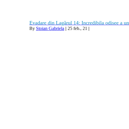
Evadare din Lagărul 14: Incredibila odisee a u
By
Stoian Gabriela
|
25
feb., 21
|