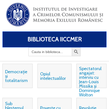
BIBLIOTECA IICCMER
Search
for:
Spectatorul
Democrație
angajat:
Opiul
și
interviu cu
intelectualilor
totalitarism
Jean-Louis
Missika și
Dominique
Wolton
Sub
blestemul
Poveste cu
Revoluție