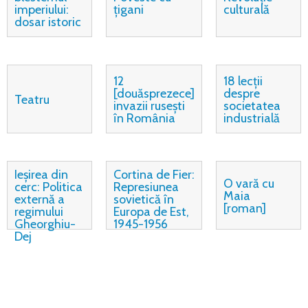
imperiului:
țigani
culturală
dosar istoric
12
18 lecții
[douăsprezece]
despre
Teatru
invazii rusești
societatea
în România
industrială
Ieșirea din
Cortina de Fier:
O vară cu
cerc: Politica
Represiunea
Maia
externă a
sovietică în
[roman]
regimului
Europa de Est,
Gheorghiu-
1945-1956
Dej